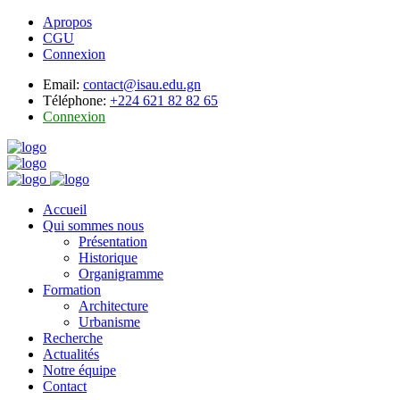
Apropos
CGU
Connexion
Email:
contact@isau.edu.gn
Téléphone:
+224 621 82 82 65
Connexion
Accueil
Qui sommes nous
Présentation
Historique
Organigramme
Formation
Architecture
Urbanisme
Recherche
Actualités
Notre équipe
Contact